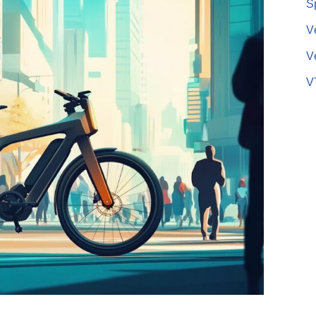
S
V
Vé
V