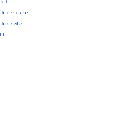
port
élo de course
lo de ville
TT