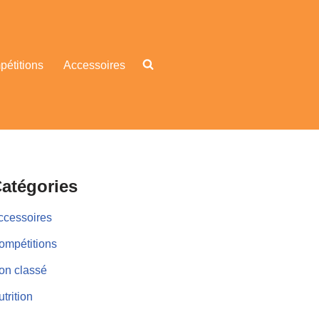
étitions
Accessoires
atégories
ccessoires
ompétitions
on classé
trition