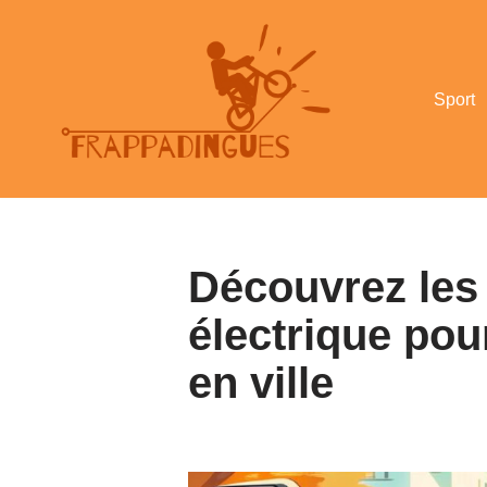
Aller
au
Sport
contenu
Découvrez les
électrique po
en ville