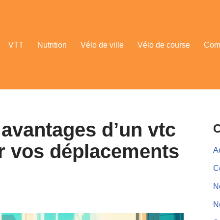
VTT
Nutrition
Vélo de ville
Vélo de course
Comp
 avantages d’un vtc
C
ur vos déplacements
A
C
N
Nu