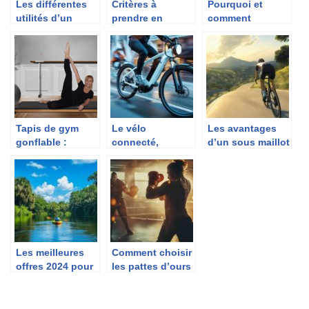
Les différentes
Critères à
Pourquoi et
utilités d’un
prendre en
comment
lance pierre.
compte pour le
personnaliser
choix de votre
ses articles de
rameur
sport ?
Tapis de gym
Le vélo
Les avantages
gonflable :
connecté,
d’un sous maillot
conseils pour
l’avenir pour les
aero pour
bien choisir
professionnels
améliorer vos
du cycle
performances
cyclistes
Les meilleures
Comment choisir
offres 2024 pour
les pattes d’ours
le Kayak
de boxe pour
gonflable Intex
ameliorer vos
Challenger K1
performances