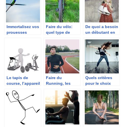
Immortalisez vos
Faire du vélo:
De quoi a besoin
prouesses
quel type de
un débutant en
sportives avec
pédale choisir?
patinage?
l’hélicoptère
télécommandé
avec caméra
Le tapis de
Faire du
Quels critères
course, l’appareil
Running, les
pour le choix
qu’il faut pour
accessoires
d’une plateforme
rester en forme
indispensables.
vibrante ?
au quotidien